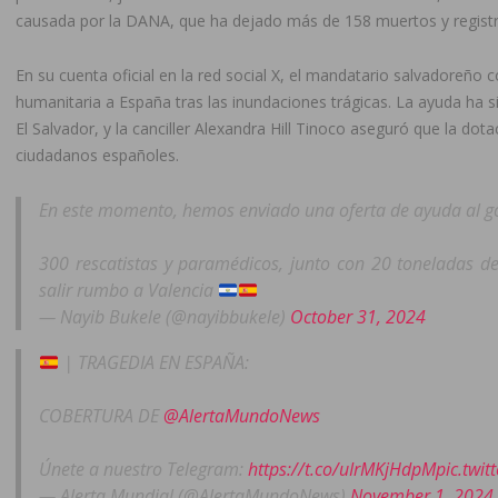
causada por la DANA, que ha dejado más de 158 muertos y registros
En su cuenta oficial en la red social X, el mandatario salvadoreño
humanitaria a España tras las inundaciones trágicas. La ayuda ha s
El Salvador, y la canciller Alexandra Hill Tinoco aseguró que la dotaci
ciudadanos españoles.
En este momento, hemos enviado una oferta de ayuda al gob
300 rescatistas y paramédicos, junto con 20 toneladas d
salir rumbo a Valencia
— Nayib Bukele (@nayibbukele)
October 31, 2024
| TRAGEDIA EN ESPAÑA:
COBERTURA DE
@AlertaMundoNews
Únete a nuestro Telegram:
https://t.co/uIrMKjHdpM
pic.twi
— Alerta Mundial (@AlertaMundoNews)
November 1, 2024