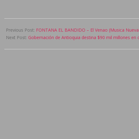
2024-
11-
Previous Post:
FONTANA EL BANDIDO – El Venao (Musica Nueva
01
Next Post:
Gobernación de Antioquia destina $90 mil millones en c