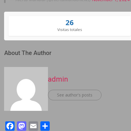
26
Visitas totales
About The Author
admin
See author's posts
Facebook
Mastodon
Email
Compartir