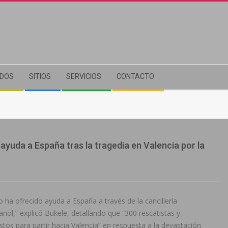
ADOS
SITIOS
SERVICIOS
CONTACTO
ayuda a España tras la tragedia en Valencia por la
 ha ofrecido ayuda a España a través de la cancillería
ol,” explicó Bukele, detallando que “300 rescatistas y
os para partir hacia Valencia” en respuesta a la devastación