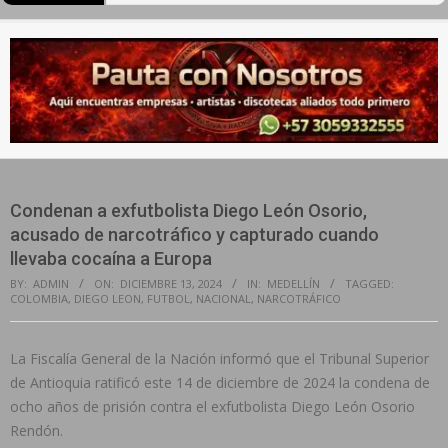
Secondary
Navigation
Menu
Condenan a exfutbolista Diego León Osorio,
acusado de narcotráfico y capturado cuando
llevaba cocaína a Europa
BY:
ADMIN
ON:
DICIEMBRE 13, 2024
IN:
MEDELLÍN
TAGGED:
COLOMBIA
,
DIEGO LEON
,
FUTBOL
,
NACIONAL
,
NARCOTRÁFICO
La Fiscalía General de la Nación informó que el Tribunal Superior
de Antioquia ratificó este 14 de diciembre de 2024 la condena de
ocho años de prisión contra el exfutbolista Diego León Osorio
Rendón.