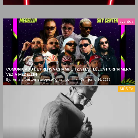
eventos
COMUNICADO DE PRENSA CHAMPETIZA FEST LLEGA PORPRIMERA
VEZ A MEDELLIN
By:
omaralbertomesalopez@gmail.com
On:
junio 16, 2026
MÚSICA