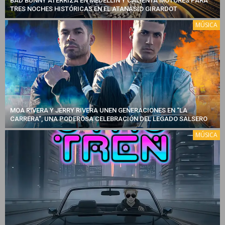
BAD BUNNY ATERRIZA EN MEDELLÍN Y CALIENTA MOTORES PARA
TRES NOCHES HISTÓRICAS EN EL ATANASIO GIRARDOT
MÚSICA
MOA RIVERA Y JERRY RIVERA UNEN GENERACIONES EN “LA
CARRERA”, UNA PODEROSA CELEBRACIÓN DEL LEGADO SALSERO
MÚSICA