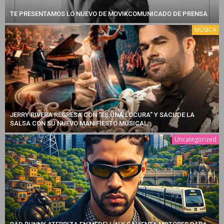
TE PRESENTAMOS LO NUEVO DE MOVIKCOMUNICADO DE PRENSA
MÚSICA
JERRY RIVERA REGRESA CON “ES UNA LOCURA” Y SACUDE LA
SALSA CON SU NUEVO MANIFIESTO MUSICAL
Uncategorized