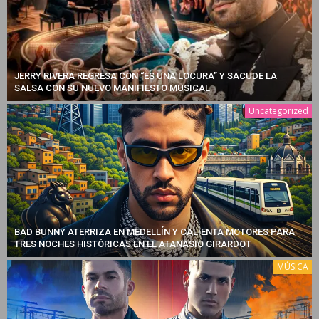
JERRY RIVERA REGRESA CON “ES UNA LOCURA” Y SACUDE LA
SALSA CON SU NUEVO MANIFIESTO MUSICAL
Uncategorized
BAD BUNNY ATERRIZA EN MEDELLÍN Y CALIENTA MOTORES PARA
TRES NOCHES HISTÓRICAS EN EL ATANASIO GIRARDOT
MÚSICA