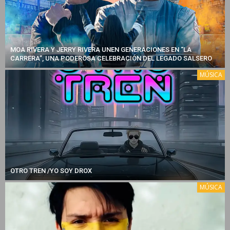
MOA RIVERA Y JERRY RIVERA UNEN GENERACIONES EN “LA
CARRERA”, UNA PODEROSA CELEBRACIÓN DEL LEGADO SALSERO
MÚSICA
OTRO TREN /YO SOY DROX
MÚSICA