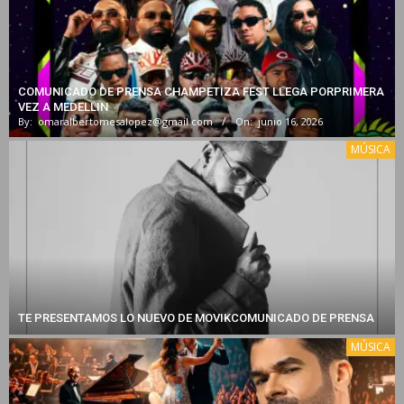
COMUNICADO DE PRENSA CHAMPETIZA FEST LLEGA PORPRIMERA
VEZ A MEDELLIN
By:
omaralbertomesalopez@gmail.com
On:
junio 16, 2026
MÚSICA
TE PRESENTAMOS LO NUEVO DE MOVIKCOMUNICADO DE PRENSA
MÚSICA