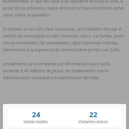
incertidumbre, lo que dio inicio a un operativo en toda la zona. A
pesar de los esfuerzos, hasta ahora no se han encontrado pistas
claras sobre su paradero.
El objetivo es no solo crear conciencia, sino también reforzar el
sentido de comunidad en este momento crítico. La familia, junto
con la comunidad y las autoridades, sigue esperando noticias,
aferrándose a la esperanza de reencontrarse pronto con Sofía.
Actualmente, la recompensa por información sobre Sofía
asciende a 40 millones de pesos, en colaboración con la
Administración municipal y la Gobernación del Valle.
24
22
Visitas totales
Visitantes únicos