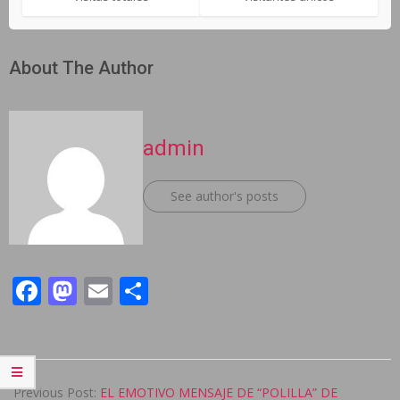
About The Author
admin
See author's posts
Facebook
Mastodon
Email
Compartir
2024-
10-
Previous Post:
EL EMOTIVO MENSAJE DE “POLILLA” DE