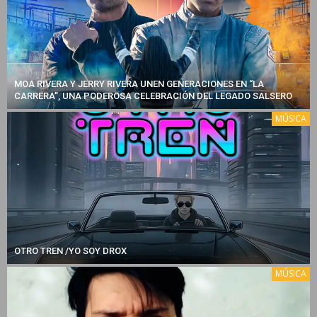
MOA RIVERA Y JERRY RIVERA UNEN GENERACIONES EN “LA
CARRERA”, UNA PODEROSA CELEBRACIÓN DEL LEGADO SALSERO
MÚSICA
OTRO TREN /YO SOY DROX
MÚSICA