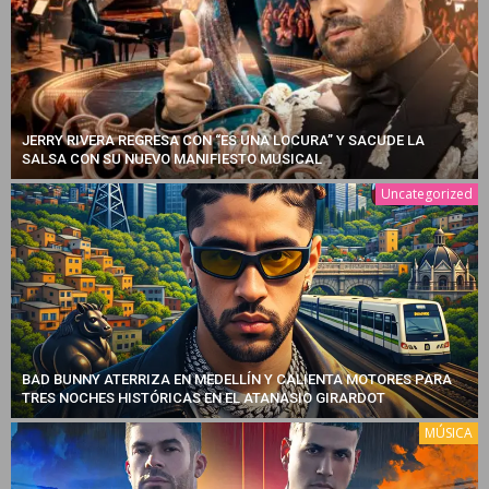
JERRY RIVERA REGRESA CON “ES UNA LOCURA” Y SACUDE LA
SALSA CON SU NUEVO MANIFIESTO MUSICAL
Uncategorized
BAD BUNNY ATERRIZA EN MEDELLÍN Y CALIENTA MOTORES PARA
TRES NOCHES HISTÓRICAS EN EL ATANASIO GIRARDOT
MÚSICA