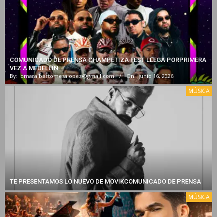
COMUNICADO DE PRENSA CHAMPETIZA FEST LLEGA PORPRIMERA
VEZ A MEDELLIN
By:
omaralbertomesalopez@gmail.com
On:
junio 16, 2026
MÚSICA
TE PRESENTAMOS LO NUEVO DE MOVIKCOMUNICADO DE PRENSA
MÚSICA