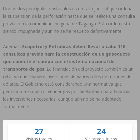
Uno de los principales obstáculos es un fallo judicial que ordena
la suspensión de la perforación hasta que se realice una consulta
previa con la comunidad indígena de Taganga. Esta orden está
siendo impugnada y aún no se ha resuelto definitivamente.
Además,
Ecopetrol y Petrobras deben llevar a cabo 116
consultas previas para la construcción de un gasoducto
que conecte el campo con el sistema nacional de
transporte de gas
. La financiación del proyecto también es un
reto, ya que requiere inversiones de varios miles de millones de
dólares. El Gobierno está considerando una normativa que
permitiría a Ecopetrol vender gas por adelantado para financiar
las inversiones necesarias, aunque aún no se ha adoptado
formalmente.
27
24
Visitas totales
Visitantes únicos