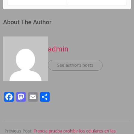
About The Author
admin
See author's posts
Facebook
Mastodon
Email
Compartir
2024-
08-
Previous Post:
Francia prueba prohibir los celulares en las