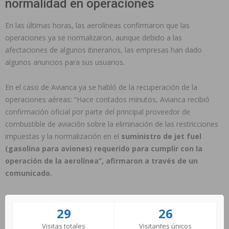
normalidad en operaciones
En las últimas horas, las aerolíneas confirmaron que las
operaciones ya se normalizaron, aunque debido a las
afectaciones de algunos itinerarios, las empresas han dado
algunos anuncios para sus usuarios.
En el caso de Avianca ya se habló de la recuperación de la
operaciones aéreas: “Hace contados minutos, Avianca recibió
confirmación oficial por parte del principal proveedor de
combustible de aviación sobre la eliminación de las restricciones
impuestas y la normalización en el
suministro de jet fuel
(gasolina para aviones) requerido para cumplir con la
operación de la aerolínea”, afirmaron a través de un
comunicado.
29
26
Visitas totales
Visitantes únicos