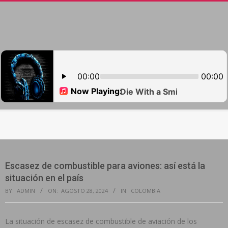
Skip
to
content
Secondary
Navigation
Menu
Escasez de combustible para aviones: así está la
situación en el país
BY:
ADMIN
ON:
AGOSTO 28, 2024
IN:
COLOMBIA
La situación de escasez de combustible de aviación de los