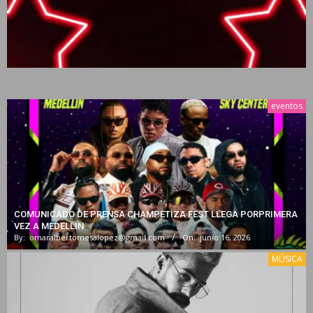
eventos
COMUNICADO DE PRENSA CHAMPETIZA FEST LLEGA PORPRIMERA
VEZ A MEDELLIN
By:
omaralbertomesalopez@gmail.com
On:
junio 16, 2026
MÚSICA