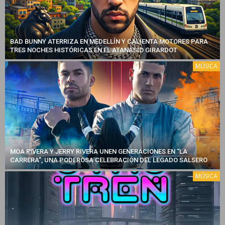
BAD BUNNY ATERRIZA EN MEDELLÍN Y CALIENTA MOTORES PARA
TRES NOCHES HISTÓRICAS EN EL ATANASIO GIRARDOT
MÚSICA
MOA RIVERA Y JERRY RIVERA UNEN GENERACIONES EN “LA
CARRERA”, UNA PODEROSA CELEBRACIÓN DEL LEGADO SALSERO
MÚSICA