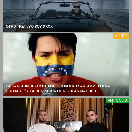
OTRO TREN /YO SOY DROX
MÚSICA
LA CANCIÓN DE JOSÉ RAFAEL CORDERO SÁNCHEZ: ‘FUERA
DICTADOR’ Y LA DETENCIÓN DE NICOLÁS MADURO
ANTIOQUIA