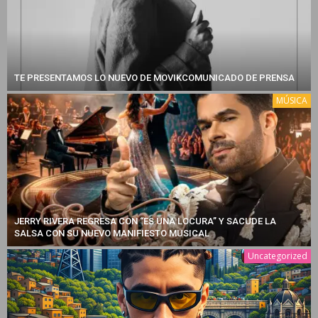
TE PRESENTAMOS LO NUEVO DE MOVIKCOMUNICADO DE PRENSA
MÚSICA
JERRY RIVERA REGRESA CON “ES UNA LOCURA” Y SACUDE LA
SALSA CON SU NUEVO MANIFIESTO MUSICAL
Uncategorized