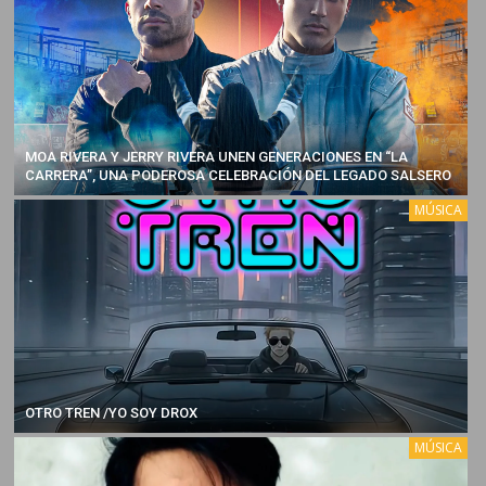
MOA RIVERA Y JERRY RIVERA UNEN GENERACIONES EN “LA
CARRERA”, UNA PODEROSA CELEBRACIÓN DEL LEGADO SALSERO
MÚSICA
OTRO TREN /YO SOY DROX
MÚSICA