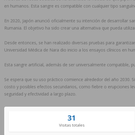
en humanos. Esta sangre es compatible con cualquier tipo sanguín
En 2020, Japón anunció oficialmente su intención de desarrollar san
Rumania. El objetivo ha sido crear una alternativa que pueda utiliz
Desde entonces, se han realizado diversas pruebas para garantizar
Universidad Médica de Nara dio inicio a los ensayos clínicos en h
Esta sangre artificial, además de ser universalmente compatible,
Se espera que su uso práctico comience alrededor del año 2030. S
costo y posibles efectos secundarios, como fiebre o erupciones lev
seguridad y efectividad a largo plazo.
31
Visitas totales