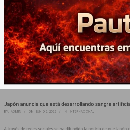
Japón anuncia que está desarrollando sangre artificia
BY:
ADMIN
ON:
JUNIO 2, 2025
IN:
INTERNACIONAL
A través de redes sociales se ha difundido la noticia de que Japón