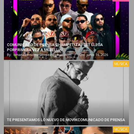
COMUNICADO DE PRENSA CHAMPETIZA FEST LLEGA
PORPRIMERA VEZ A MEDELLIN
By:
omaralbertomesalopez@gmail.com
On:
junio 16, 2026
MÚSICA
TE PRESENTAMOS LO NUEVO DE MOVIKCOMUNICADO DE PRENSA
MÚSICA