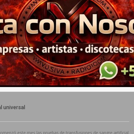
l universal
 comenzó este mes las pruebas de transfusiones de sangre artificial