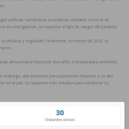
eo.
gre artificial, sumándose a iniciativas similares como la de
arse en emergencias, sin importar el tipo de sangre del paciente.
 su eficacia y seguridad. Finalmente, en marzo de 2025, la
umanos.
 puede almacenarse hasta por dos años a temperatura ambiente.
in embargo, aún persisten preocupaciones respecto a su alto
es en la piel. Se requieren más estudios para confirmar su
30
Visitantes únicos