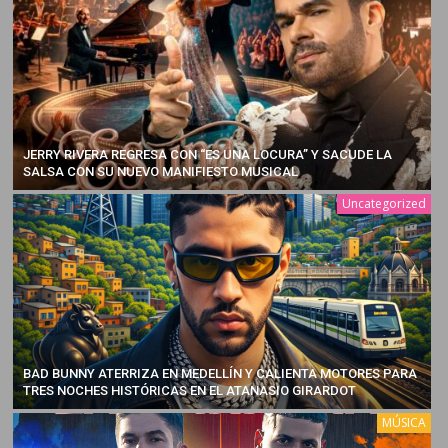
JERRY RIVERA REGRESA CON “ES UNA LOCURA” Y SACUDE LA
SALSA CON SU NUEVO MANIFIESTO MUSICAL
Uncategorized
BAD BUNNY ATERRIZA EN MEDELLÍN Y CALIENTA MOTORES PARA
TRES NOCHES HISTÓRICAS EN EL ATANASIO GIRARDOT
MÚSICA