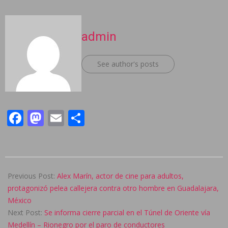
admin
See author's posts
Facebook
Mastodon
Email
Compartir
2024-
09-
Previous Post:
Alex Marín, actor de cine para adultos,
03
protagonizó pelea callejera contra otro hombre en Guadalajara,
México
Next Post:
Se informa cierre parcial en el Túnel de Oriente vía
Medellín – Rionegro por el paro de conductores