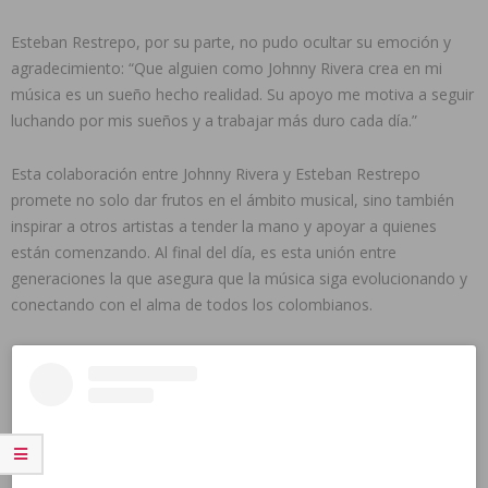
Esteban Restrepo, por su parte, no pudo ocultar su emoción y
agradecimiento: “Que alguien como Johnny Rivera crea en mi
música es un sueño hecho realidad. Su apoyo me motiva a seguir
luchando por mis sueños y a trabajar más duro cada día.”
Esta colaboración entre Johnny Rivera y Esteban Restrepo
promete no solo dar frutos en el ámbito musical, sino también
inspirar a otros artistas a tender la mano y apoyar a quienes
están comenzando. Al final del día, es esta unión entre
generaciones la que asegura que la música siga evolucionando y
conectando con el alma de todos los colombianos.