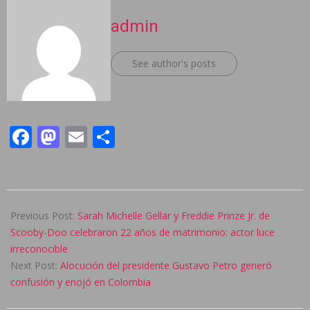
admin
See author's posts
Facebook
Mastodon
Email
Compartir
2024-
09-
Previous Post:
Sarah Michelle Gellar y Freddie Prinze Jr. de
04
Scooby-Doo celebraron 22 años de matrimonio: actor luce
irreconocible
Next Post:
Alocución del presidente Gustavo Petro generó
confusión y enojó en Colombia