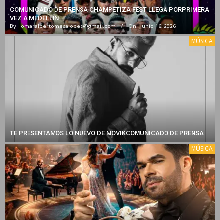
COMUNICADO DE PRENSA CHAMPETIZA FEST LLEGA PORPRIMERA
VEZ A MEDELLIN
By:
omaralbertomesalopez@gmail.com
On:
junio 16, 2026
MÚSICA
TE PRESENTAMOS LO NUEVO DE MOVIKCOMUNICADO DE PRENSA
MÚSICA