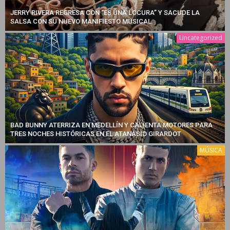
JERRY RIVERA REGRESA CON “ES UNA LOCURA” Y SACUDE LA
SALSA CON SU NUEVO MANIFIESTO MUSICAL
Uncategorized
BAD BUNNY ATERRIZA EN MEDELLÍN Y CALIENTA MOTORES PARA
TRES NOCHES HISTÓRICAS EN EL ATANASIO GIRARDOT
MÚSICA