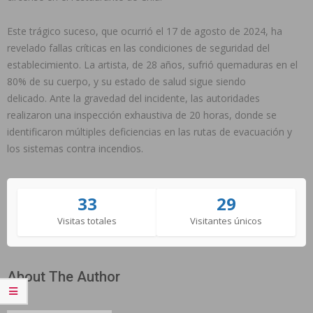
Este trágico suceso, que ocurrió el 17 de agosto de 2024, ha
revelado fallas críticas en las condiciones de seguridad del
establecimiento. La artista, de 28 años, sufrió quemaduras en el
80% de su cuerpo, y su estado de salud sigue siendo
delicado. Ante la gravedad del incidente, las autoridades
realizaron una inspección exhaustiva de 20 horas, donde se
identificaron múltiples deficiencias en las rutas de evacuación y
los sistemas contra incendios.
33
29
Visitas totales
Visitantes únicos
About The Author