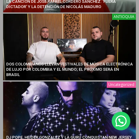
LA CANCIÓN DE JOSÉ RAFAEL CORDERO SÁNCHEZ: ‘FUERA
DICTADOR’ Y LA DETENCIÓN DE NICOLÁS MADURO
ANTIOQUIA
DOS COLOMBIANOS LLEVAN FESTIVALES DE MÚSICA ELECTRÓNICA
DE LUJO POR COLOMBIA Y EL MUNDO; EL PRÓXIMO SERÁ EN
BRASIL
Uncategorized
DJ POPE, HEIDER GONZALEZ Y LA GURU CONQUISTAN NEW JERSEY