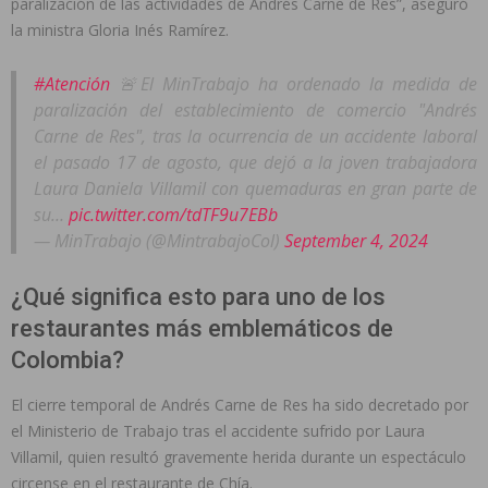
paralización de las actividades de Andrés Carne de Res”, aseguró
la ministra Gloria Inés Ramírez.
#Atención
🚨El MinTrabajo ha ordenado la medida de
paralización del establecimiento de comercio "Andrés
Carne de Res", tras la ocurrencia de un accidente laboral
el pasado 17 de agosto, que dejó a la joven trabajadora
Laura Daniela Villamil con quemaduras en gran parte de
su…
pic.twitter.com/tdTF9u7EBb
— MinTrabajo (@MintrabajoCol)
September 4, 2024
¿Qué significa esto para uno de los
restaurantes más emblemáticos de
Colombia?
El cierre temporal de Andrés Carne de Res ha sido decretado por
el Ministerio de Trabajo tras el accidente sufrido por Laura
Villamil, quien resultó gravemente herida durante un espectáculo
circense en el restaurante de Chía.