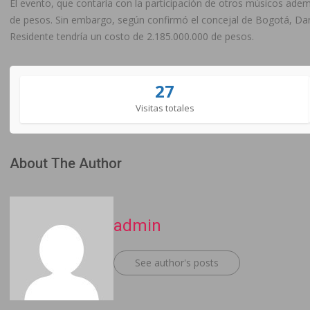
El evento, que contaría con la participación de otros músicos ade
de pesos. Sin embargo, según confirmó el concejal de Bogotá, Dani
Residente tendría un costo de 2.185.000.000 de pesos.
27
Visitas totales
About The Author
admin
See author's posts