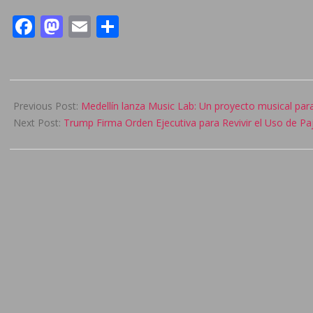
Facebook
Mastodon
Email
Compartir
2025-
02-
Previous Post:
Medellín lanza Music Lab: Un proyecto musical para
07
Next Post:
Trump Firma Orden Ejecutiva para Revivir el Uso de Paj