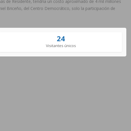
más de Residente, tendría un costo aproximado de 4 mil millones
el Briceño, del Centro Democrático, solo la participación de
24
Visitantes únicos