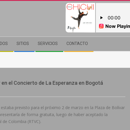
ADOS
SITIOS
SERVICIOS
CONTACTO
w en el Concierto de La Esperanza en Bogotá
 estaba previsto para el próximo 2 de marzo en la Plaza de Bolívar
presentaría de forma gratuita, luego de haber aceptado la
al de Colombia (RTVC).