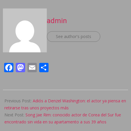
admin
See author's posts
Facebook
Mastodon
Email
Compartir
2024-
11-
Previous Post:
Adiós a Denzel Washington: el actor ya piensa en
14
retirarse tras unos proyectos más
Next Post:
Song Jae Rim: conocido actor de Corea del Sur fue
encontrado sin vida en su apartamento a sus 39 años