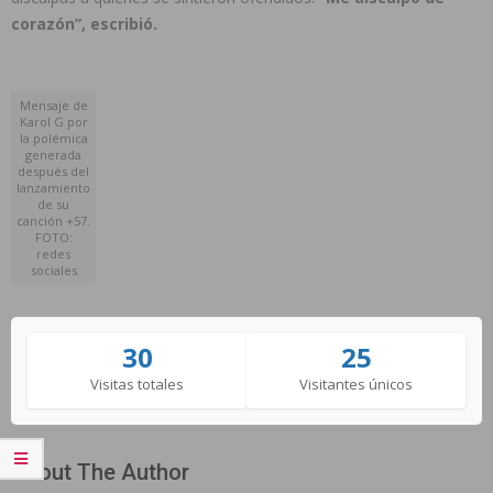
corazón”, escribió.
Mensaje de
Karol G por
la polémica
generada
después del
lanzamiento
de su
canción +57.
FOTO:
redes
sociales
30
25
Visitas totales
Visitantes únicos
About The Author