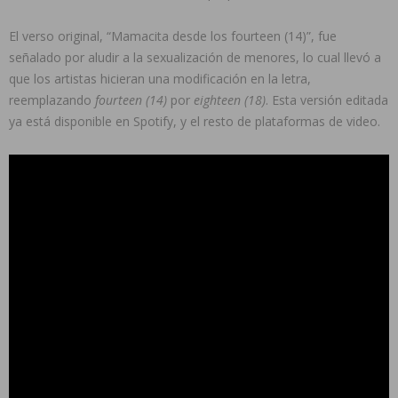
El verso original, “Mamacita desde los fourteen (14)”, fue
señalado por aludir a la sexualización de menores, lo cual llevó a
que los artistas hicieran una modificación en la letra,
reemplazando
fourteen (14)
por
eighteen (18)
. Esta versión editada
ya está disponible en Spotify, y el resto de plataformas de video.