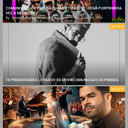
COMUNICADO DE PRENSA CHAMPETIZA FEST LLEGA PORPRIMERA
VEZ A MEDELLIN
By:
omaralbertomesalopez@gmail.com
On:
junio 16, 2026
MÚSICA
TE PRESENTAMOS LO NUEVO DE MOVIKCOMUNICADO DE PRENSA
MÚSICA