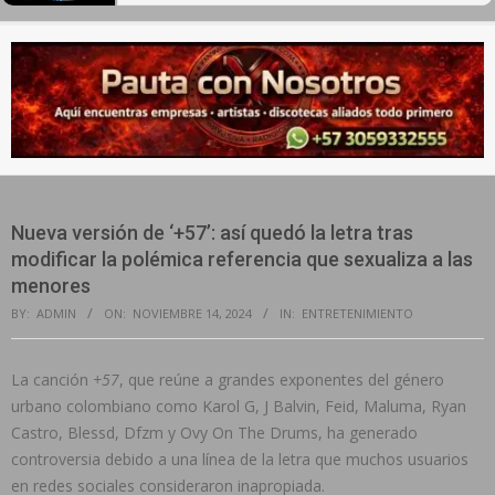
Secondary
Navigation
Menu
Nueva versión de ‘+57’: así quedó la letra tras
modificar la polémica referencia que sexualiza a las
menores
BY:
ADMIN
ON:
NOVIEMBRE 14, 2024
IN:
ENTRETENIMIENTO
La canción
+57
, que reúne a grandes exponentes del género
urbano colombiano como Karol G, J Balvin, Feid, Maluma, Ryan
Castro, Blessd, Dfzm y Ovy On The Drums, ha generado
controversia debido a una línea de la letra que muchos usuarios
en redes sociales consideraron inapropiada.