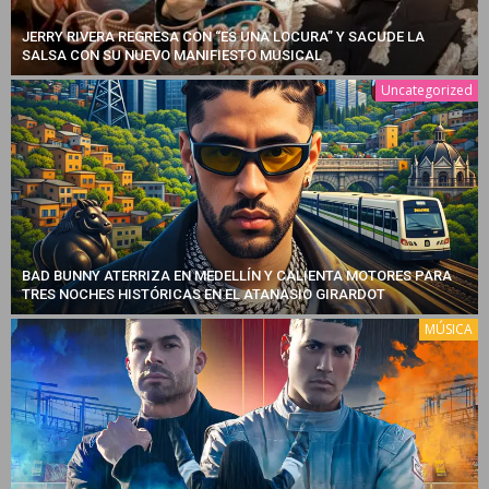
JERRY RIVERA REGRESA CON “ES UNA LOCURA” Y SACUDE LA
SALSA CON SU NUEVO MANIFIESTO MUSICAL
Uncategorized
BAD BUNNY ATERRIZA EN MEDELLÍN Y CALIENTA MOTORES PARA
TRES NOCHES HISTÓRICAS EN EL ATANASIO GIRARDOT
MÚSICA