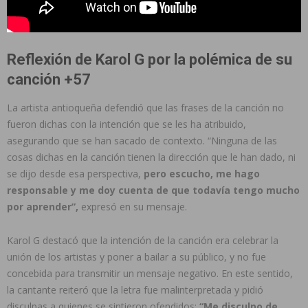
Reflexión de Karol G por la polémica de su
canción +57
La artista antioqueña defendió que las frases de la canción no
fueron dichas con la intención que se les ha atribuido,
asegurando que se han sacado de contexto. “Ninguna de las
cosas dichas en la canción tienen la dirección que le han dado, ni
se dijo desde esa perspectiva,
pero escucho, me hago
responsable y me doy cuenta de que todavía tengo mucho
por aprender”,
expresó en su mensaje.
Karol G destacó que la intención de la canción era celebrar la
unión de los artistas y poner a bailar a su público, y no fue
concebida para transmitir un mensaje negativo. En este sentido,
la cantante reiteró que la letra fue malinterpretada y pidió
disculpas a quienes se sintieron ofendidos:
“Me disculpo de