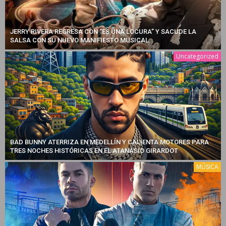
JERRY RIVERA REGRESA CON “ES UNA LOCURA” Y SACUDE LA
SALSA CON SU NUEVO MANIFIESTO MUSICAL
Uncategorized
BAD BUNNY ATERRIZA EN MEDELLÍN Y CALIENTA MOTORES PARA
TRES NOCHES HISTÓRICAS EN EL ATANASIO GIRARDOT
MÚSICA