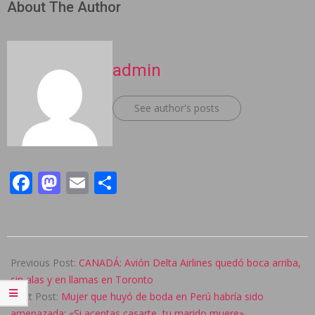
About The Author
admin
See author's posts
Facebook
Mastodon
Email
Compartir
2025-
02-
Previous Post:
CANADÁ: Avión Delta Airlines quedó boca arriba,
20
sin alas y en llamas en Toronto
Next Post:
Mujer que huyó de boda en Perú habría sido
amenazada: «Si aceptas casarte, tu marido muere»