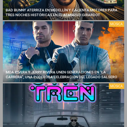
BAD BUNNY ATERRIZA EN MEDELLÍN Y CALIENTA MOTORES PARA
TRES NOCHES HISTÓRICAS EN EL ATANASIO GIRARDOT
MÚSICA
MOA RIVERA Y JERRY RIVERA UNEN GENERACIONES EN “LA
CARRERA”, UNA PODEROSA CELEBRACIÓN DEL LEGADO SALSERO
MÚSICA