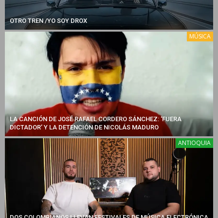
OTRO TREN /YO SOY DROX
MÚSICA
LA CANCIÓN DE JOSÉ RAFAEL CORDERO SÁNCHEZ: ‘FUERA
DICTADOR’ Y LA DETENCIÓN DE NICOLÁS MADURO
ANTIOQUIA
DOS COLOMBIANOS LLEVAN FESTIVALES DE MÚSICA ELECTRÓNICA