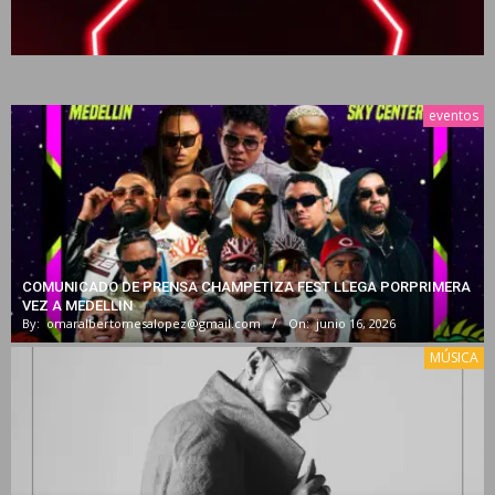
eventos
COMUNICADO DE PRENSA CHAMPETIZA FEST LLEGA PORPRIMERA
VEZ A MEDELLIN
By:
omaralbertomesalopez@gmail.com
On:
junio 16, 2026
MÚSICA