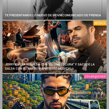
TE PRESENTAMOS LO NUEVO DE MOVIKCOMUNICADO DE PRENSA
MÚSICA
JERRY RIVERA REGRESA CON “ES UNA LOCURA” Y SACUDE LA
SALSA CON SU NUEVO MANIFIESTO MUSICAL
Uncategorized