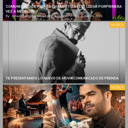
COMUNICADO DE PRENSA CHAMPETIZA FEST LLEGA PORPRIMERA
VEZ A MEDELLIN
By:
omaralbertomesalopez@gmail.com
On:
junio 16, 2026
MÚSICA
TE PRESENTAMOS LO NUEVO DE MOVIKCOMUNICADO DE PRENSA
MÚSICA